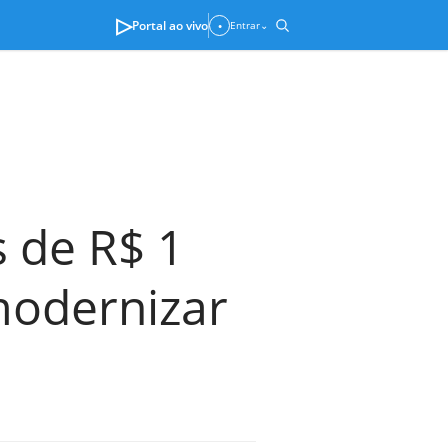
▷
Portal ao vivo
Entrar
⌄
●
 de R$ 1
modernizar