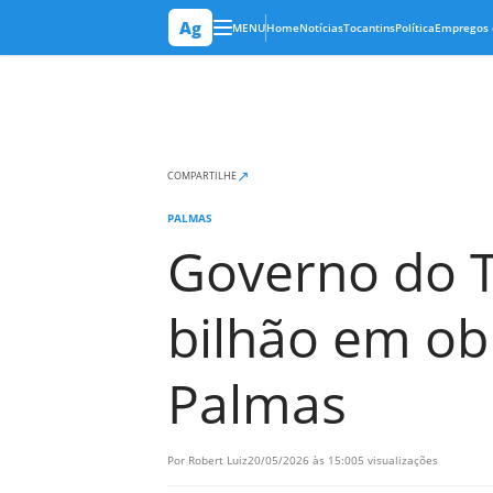
Ag
MENU
Home
Notícias
Tocantins
Política
Empregos 
↗
COMPARTILHE
PALMAS
Governo do T
bilhão em ob
Palmas
Por Robert Luiz
20/05/2026 às 15:00
5 visualizações