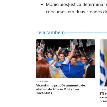
MunicípiosJustiça determina f
concursos em duas cidades d
Leia também
TOCANTINS
Vicentinho propõe aumento de
efetivo da Polícia Militar no
TOCAN
Tocantins
STJ 
ex-s
pres