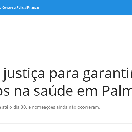
e Concursos
Policial
Finanças
justiça para garanti
os na saúde em Pal
 até o dia 30, e nomeações ainda não ocorreram.