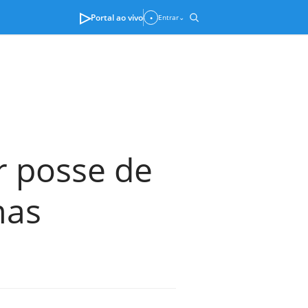
▷
Portal ao vivo
Entrar
⌄
●
r posse de
mas