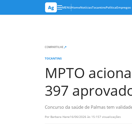
Ag
MENU
Home
Notícias
Tocantins
Política
Empregos 
↗
COMPARTILHE
TOCANTINS
MPTO aciona 
397 aprovad
Concurso da saúde de Palmas tem validade
Por Barbara Hane
16/06/2026 às 15:15
7 visualizações